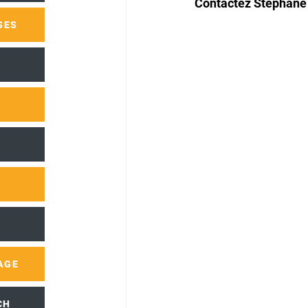
Contactez Stéphane 
SES
AGE
CH