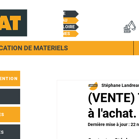
CHEMILLE
BEAUPREAU
CHALONNES/LOIRE
TREMENTINES
CATION DE MATERIELS
ENTION
Stéphane Landrea
(VENTE) 
à l'achat.
ES
Dernière mise à jour :
22 n
ES