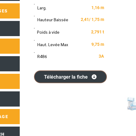
Larg.
1,16 m
SES
Hauteur Baissée
2,41/ 1,75 m
Poids à vide
2,791 t
Haut. Levée Max
9,75 m
R486
3A
Télécharger la fiche
AGE
CH