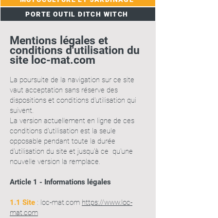
PORTE OUTIL DITCH WITCH
Mentions légales et
conditions d'utilisation du
site loc-mat.com
La poursuite de la navigation sur ce site
vaut acceptation sans réserve des
dispositions et conditions d'utilisation qui
suivent.
La version actuellement en ligne de ces
conditions d'utilisation est la seule
opposable pendant toute la durée
d'utilisation du site et jusqu'à ce qu'une
nouvelle version la remplace.
Article 1 - Informations légales
1.1 Site
: loc-mat.com
https://www.loc-
mat.com