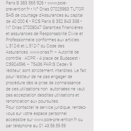
Paris B
383 565 926
•
www.pole-
prevention.fr
• N° Orias
07025983
TUTOR
SAS de courtage d’Assurances au capital
de 40 000 € • RCS Paris B
352 843 338
•
N° Orias
07008047
Garanties financières
et assurances de Responsabilité Civile et
Professionnelle conformes aux articles
L.512-6 et L.512-7 du Code des
Assurances.
www.orias.fr
– Autorité de
contrôle : ACPR - 4 place de Budapest -
CS924596 – 75436 PARIS Cedex 9
l'éditeur, sont strictement interdites. Le fait
pour l'éditeur de ne pas engager de
procédure dès la prise de connaissance
de ces utilisations non autorisées ne vaut
pas acceptation desdites utilisations et
renonciation aux poursuites.
Pour contacter le service juridique, rendez-
vous sur votre espace personnel
accessible sur
www.pole-prevention.fr
ou
par téléphone au
01.43.56.59.59