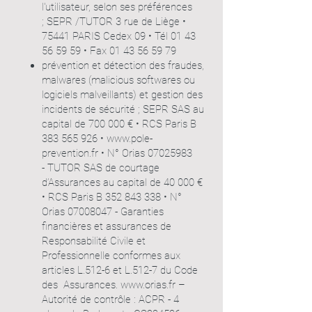
l'utilisateur, selon ses préférences
;
SEPR /TUTOR 3 rue de Liège •
75441 PARIS Cedex 09 • Tél
01 43
56 59 59
• Fax
01 43 56 59 79
prévention et détection des fraudes,
malwares (malicious softwares ou
logiciels malveillants) et gestion des
incidents de sécurité ;
SEPR SAS au
capital de 700 000 € • RCS Paris B
383 565 926
•
www.pole-
prevention.fr
• N° Orias
07025983
-
TUTOR SAS de courtage
d’Assurances au capital de 40 000 €
• RCS Paris B
352 843 338
• N°
Orias
07008047
-
Garanties
financières et assurances de
Responsabilité Civile et
Professionnelle conformes aux
articles L.512-6 et L.512-7 du Code
des Assurances.
www.orias.fr
–
Autorité de contrôle : ACPR - 4