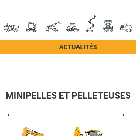
ACTUALITÉS
MINIPELLES ET PELLETEUSES