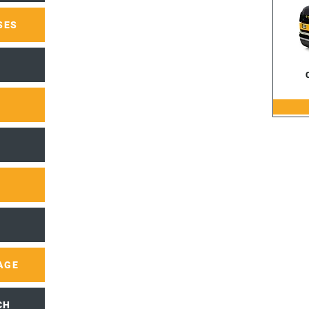
SES
AGE
CH