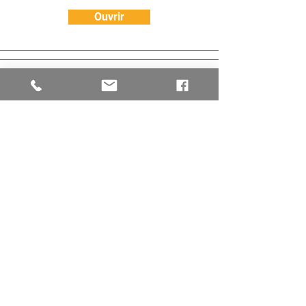
Ouvrir
BROUETTE MECANIQUE
Ouvrir
Actualités