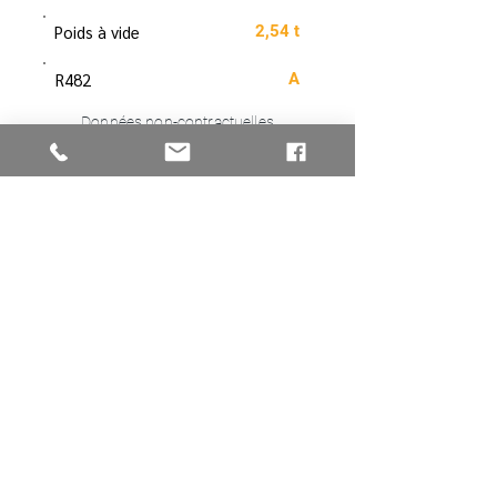
Poids à vide
2,54 t
R482
A
Données non-contractuelles
Télécharger la fiche
RETOUR À MINIPELLES ET PELLETEUSES
Vous avez une
question
, une
demande spécifique, tarif, …
vous pouvez
nous contacter
en
cliquant sur
CONTACT
Actualités