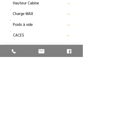
Hauteur Cabine
…
Charge MAX
…
Poids à vide
…
CACES
…
Données non-contractuelles
Télécharger la fiche
RETOUR À COMPACTAGE
Vous avez une
question
, une
demande spécifique, tarif, …
vous pouvez
nous contacter
en
cliquant sur
CONTACT