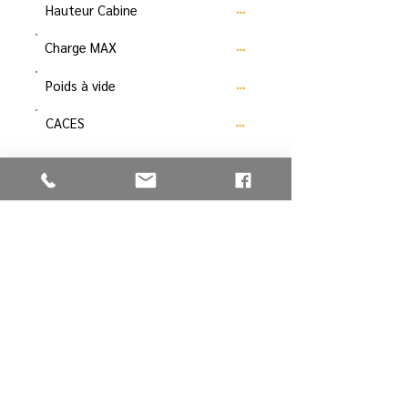
Hauteur Cabine
…
Charge MAX
…
Poids à vide
…
CACES
…
Données non-contractuelles
Télécharger la fiche
RETOUR À COMPACTAGE
Vous avez une
question
, une
demande spécifique, tarif, …
vous pouvez
nous contacter
en
cliquant sur
CONTACT