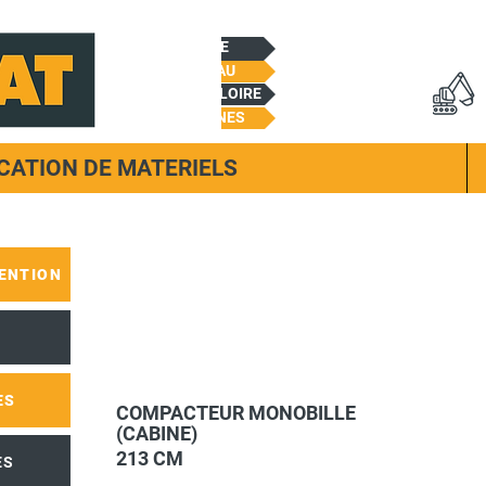
CHEMILLE
BEAUPREAU
CHALONNES/LOIRE
TREMENTINES
CATION DE MATERIELS
ENTION
ES
COMPACTEUR MONOBILLE
(CABINE)
213 CM
ES