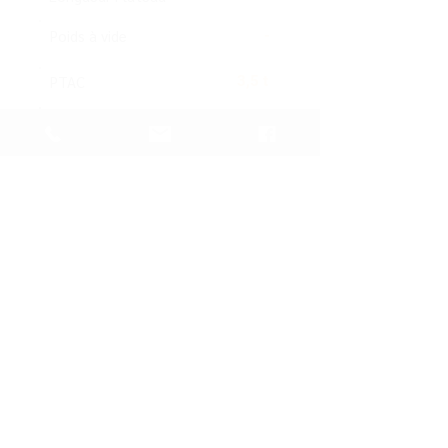
Poids à vide
-
PTAC
3,5 t
Permis
B
Données non-contractuelles
Télécharger la fiche
Vous avez une
question
, une
demande spécifique, tarif, …
vous pouvez
nous contacter
en
cliquant sur
CONTACT
Actualités