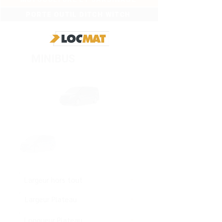
PORTE OUTIL DITCH WITCH
VEHICULES
MINIBUS
Largeur hors tout
-
Largeur Plateau
-
Longueur Plateau
-