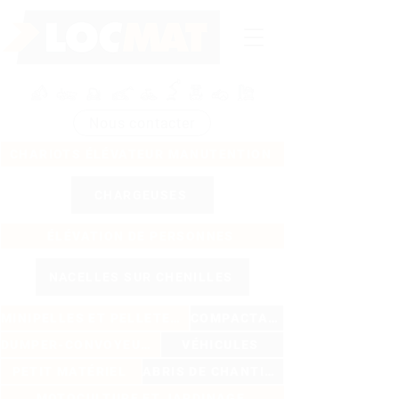
Nous contacter
CHARIOTS ÉLÉVATEUR MANUTENTION
CHARGEUSES
ÉLÉVATION DE PERSONNES
NACELLES SUR CHENILLES
MINIPELLES ET PELLETEUSES
COMPACTAGE
DUMPER-CONVOYEURS
VÉHICULES
PETIT MATÉRIEL
ABRIS DE CHANTIER
MOTOCULTURE ET JARDINAGE