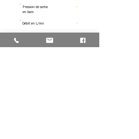
Pression de sortie
-
en bars
Débit en L/mn
-
Données non-contractuelles
Télécharger la fiche
RETOUR À PETIT MATÉRIEL
Vous avez une
question
, une
demande spécifique, tarif, …
vous pouvez
nous contacter
en
cliquant sur
CONTACT
Actualités