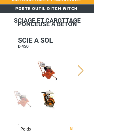
PORTE OUTIL DITCH WITCH
SCIAGE ET CAROTTAGE
PONCEUSE A BETON
SCIE A SOL
D 450
Poids
8