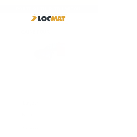
PORTE OUTIL DITCH WITCH
CHAUFFAGE
GAINE POUR
Largeur
-
Hauteur
-
Poids à vide
-