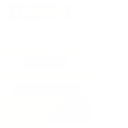
Nous contacter
CHARIOTS ÉLÉVATEUR MANUTENTION
CHARGEUSES
ÉLÉVATION DE PERSONNES
NACELLES SUR CHENILLES
MINIPELLES ET PELLETEUSES
COMPACTAGE
DUMPER-CONVOYEURS
VÉHICULES
PETIT MATÉRIEL
ABRIS DE CHANTIER
MOTOCULTURE ET JARDINAGE