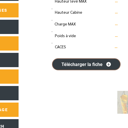
Hauteur levé MAX
…
SES
Hauteur Cabine
…
Charge MAX
…
Poids à vide
…
CACES
…
Télécharger la fiche
AGE
CH