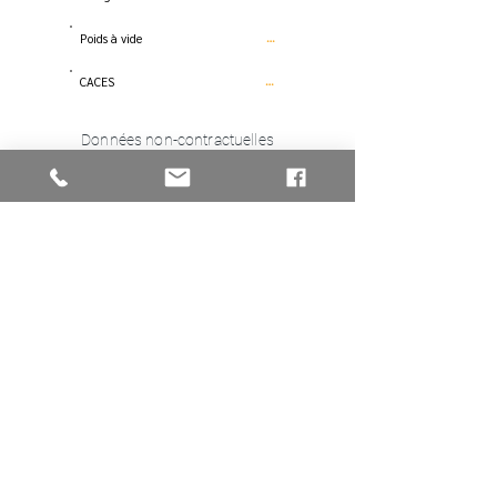
Poids à vide
…
CACES
…
Données non-contractuelles
Télécharger la fiche
RETOUR À ABRIS DE CHANTIER
Vous avez une
question
, une
demande spécifique, tarif, …
vous pouvez
nous contacter
en
cliquant sur
CONTACT