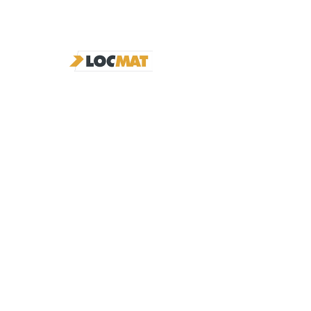
PORTE OUTIL DITCH WITCH
MOTOCULTURE ET
JARDINNAGE
ENGAZONNEUSE
…
Hauteur levé MAX
…
Hauteur Cabine
…