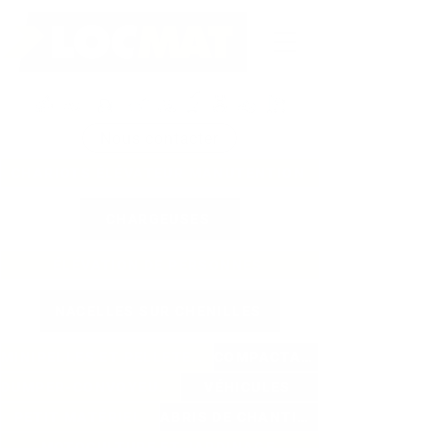
Nous contacter
CHARIOTS ÉLÉVATEUR MANUTENTION
CHARGEUSES
ÉLÉVATION DE PERSONNES
NACELLES SUR CHENILLES
MINIPELLES ET PELLETEUSES
COMPACTAGE
DUMPER-CONVOYEURS
VÉHICULES
PETIT MATÉRIEL
ABRIS DE CHANTIER
MOTOCULTURE ET JARDINAGE