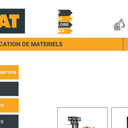
CHEMILLE
BEAUPREAU
CHALONNES/LOIRE
TREMENTINES
CATION DE MATERIELS
ENTION
ES
ES