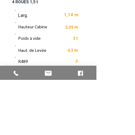
4 ROUES 1,5 t
Larg.
1,14 m
Hauteur Cabine
2,09 m
Poids à vide
3 t
Haut. de Levée
4,3 m
R489
3
Long. Replié
2,36 m
Données non-contractuelles
Télécharger la fiche
Vous avez une
question
, une
demande spécifique, tarif, …
vous pouvez
nous contacter
en