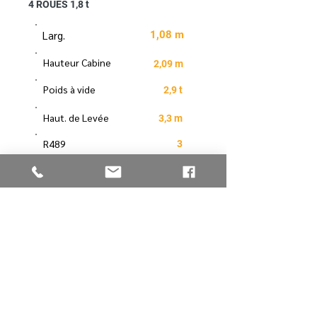
4 ROUES 1,8 t
Larg.
1,08 m
Hauteur Cabine
2,09 m
Poids à vide
2,9 t
Haut. de Levée
3,3 m
R489
3
Long. Replié
2,28 m
Données non-contractuelles
Télécharger la fiche
Vous avez une
question
, une
demande spécifique, tarif, …
vous pouvez
nous contacter
en