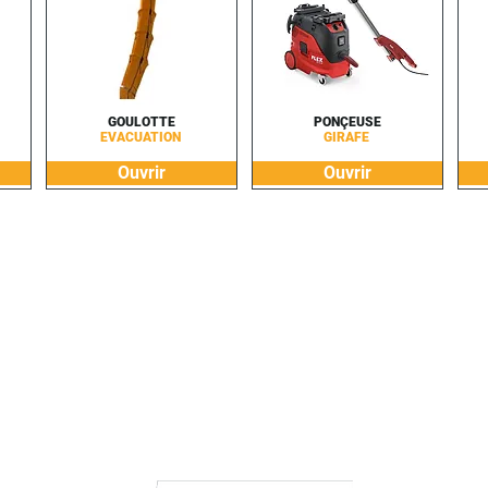
GOULOTTE
PONÇEUSE
EVACUATION
GIRAFE
Ouvrir
Ouvrir