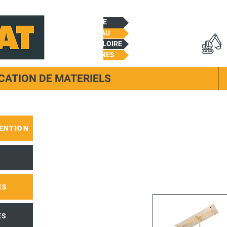
CHEMILLE
BEAUPREAU
CHALONNES/LOIRE
TREMENTINES
CATION DE MATERIELS
ENTION
ES
ES